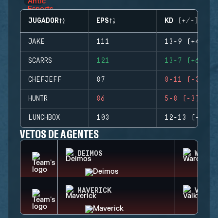
JUGADOR
EPS
KD (+/-)
JAKE
111
13-9 (+4)
SCARRS
121
13-7 (+6)
CHEFJEFF
87
8-11 (-3)
HUNTR
86
5-8 (-3)
LUNCHBOX
103
12-13 (-1)
VETOS DE AGENTES
DEIMOS
WARDE
MAVERICK
VALKY