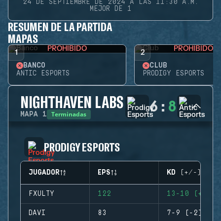
24 DE SEPTIEMBRE DE 2024 A LAS 11:30 A.M.
MEJOR DE 1
RESUMEN DE LA PARTIDA
MAPAS
PROHIBIDO
PROHIBIDO
1
2
BANCO
CLUB
ANTIC ESPORTS
PRODIGY ESPORTS
NIGHTHAVEN LABS
6
:
8
Terminadas
MAPA
1
PRODIGY ESPORTS
JUGADOR
EPS
KD (+/-)
FXULTY
122
13-10 (+3)
DAVI
83
7-9 (-2)