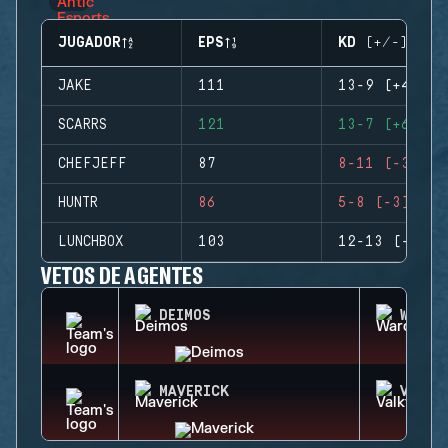
JUGADOR
EPS
KD (+/-)
JAKE
111
13-9 (+4)
SCARRS
121
13-7 (+6)
CHEFJEFF
87
8-11 (-3)
HUNTR
86
5-8 (-3)
LUNCHBOX
103
12-13 (-1)
VETOS DE AGENTES
DEIMOS
WARDE
MAVERICK
VALKY