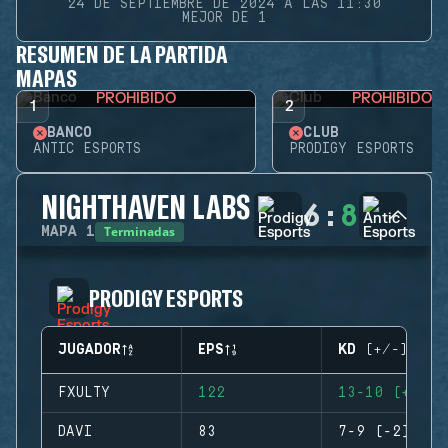
24 DE SEPTIEMBRE DE 2024 A LAS 11:30
MEJOR DE 1
RESUMEN DE LA PARTIDA
MAPAS
PROHIBIDO
PROHIBIDO
1
2
BANCO
CLUB
ANTIC ESPORTS
PRODIGY ESPORTS
NIGHTHAVEN LABS
6
:
8
Terminadas
MAPA
1
PRODIGY ESPORTS
JUGADOR
EPS
KD (+/-)
FXULTY
122
13-10 (+3)
DAVI
83
7-9 (-2)