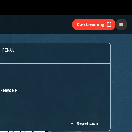
Co-streaming
 FINAL
IENWARE
Repetición