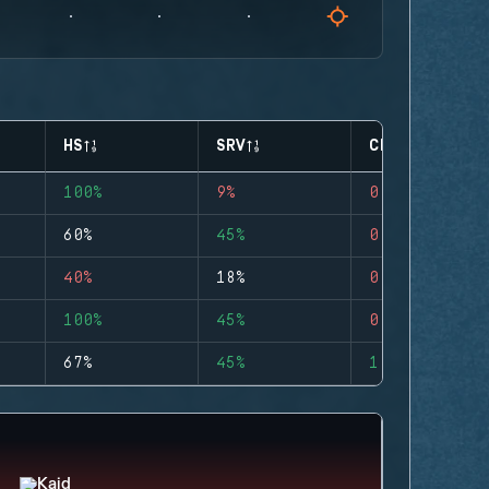
HS
SRV
CLUTCHES
100%
9%
0
60%
45%
0
40%
18%
0
100%
45%
0
67%
45%
1