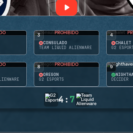
IDO
PROHIBIDO
PR
3
4
CONSULADO
CHALET
TEAM LIQUID ALIENWARE
G2 ESPOR
IDO
PROHIBIDO
8
9
OREGÓN
NIGHTH
LIENWARE
G2 ESPORTS
DECIDER
4
:
7