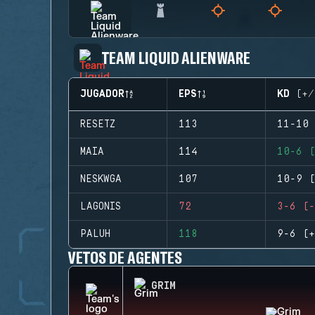
TEAM LIQUID ALIENWARE
JUGADOR
EPS
KD (+/
RESETZ
113
11-10 
MAIA
114
10-6 (
NESKWGA
107
10-9 (
LAGONIS
72
3-6 (-
PALUH
118
9-6 (+
VETOS DE AGENTES
GRIM