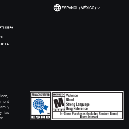
ESPAÑOL (MÉXICO)
RTS DE R6
ES
DUCTA
Icon,
inment
Family
ay Has
nc.