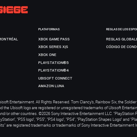
PLATAFORMAS
REGLAS DE LOS ESPO
MONTRÉAL
XBOX GAME PASS
REGLAS GLOBAL
XBOX SERIES X|S
CÓDIGO DE CON
XBOX ONE
PLAYSTATION®5
PLAYSTATION®4
UBISOFT CONNECT
AMAZON LUNA
soft Entertainment. All Rights Reserved. Tom Clancy’s, Rainbow Six, the Soldier 
nd the Ubisoft logo are registered or unregistered trademarks of Ubisoft Enterta
and/or other countries. ©2026 Sony Interactive Entertainment LLC. "PlayStation 
ayStation", "PS5 logo", "PS5", "PS4 logo", "PS4", "PlayStation Shapes Logo" and "Pl
ts" are registered trademarks or trademarks of Sony Interactive Entertainment I