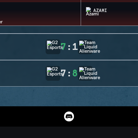
AZAMI
7
:
1
7
:
8