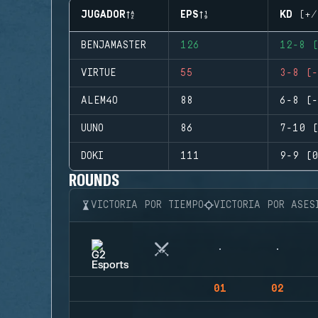
JUGADOR
EPS
KD (+/
BENJAMASTER
126
12-8 (
VIRTUE
55
3-8 (-
ALEM4O
88
6-8 (-
UUNO
86
7-10 (
DOKI
111
9-9 (0
ROUNDS
VICTORIA POR TIEMPO
VICTORIA POR ASES
01
02