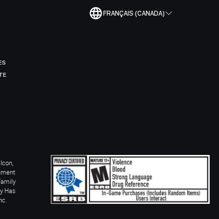
FRANÇAIS (CANADA)
ES
TE
Icon,
inment
Family
ay Has
nc.