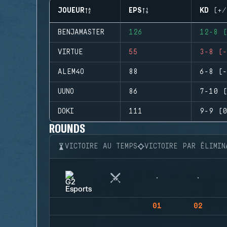
JOUEUR
EPS
KD (+/
BENJAMASTER
126
12-8 (
VIRTUE
55
3-8 (-
ALEM4O
88
6-8 (-
UUNO
86
7-10 (
DOKI
111
9-9 (0
ROUNDS
VICTOIRE AU TEMPS
VICTOIRE PAR ÉLIMIN
01
02