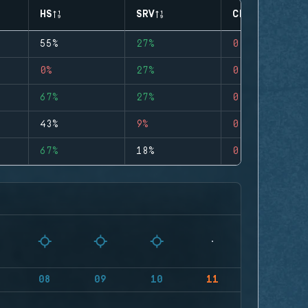
HS
SRV
CLUTCHES
55%
27%
0
0%
27%
0
67%
27%
0
43%
9%
0
67%
18%
0
08
09
10
11