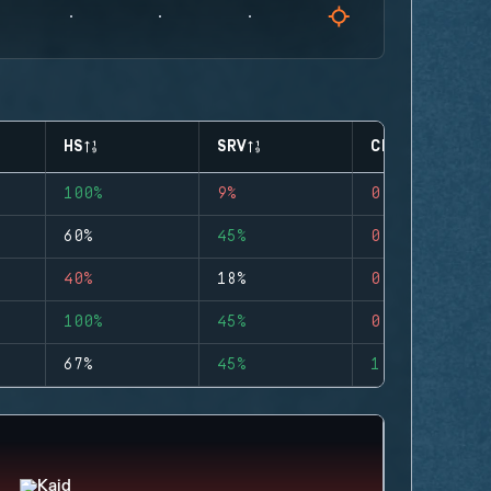
HS
SRV
CLUTCHES
100%
9%
0
60%
45%
0
40%
18%
0
100%
45%
0
67%
45%
1