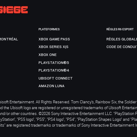
PLATEFORMES
RÈGLES R6 ESPORT
MONTRÉAL
XBOX GAME PASS
RÈGLES GLOBAL
XBOX SERIES X|S
CODE DE CONDUI
XBOX ONE
PLAYSTATION®5
PLAYSTATION®4
UBISOFT CONNECT
AMAZON LUNA
soft Entertainment. All Rights Reserved. Tom Clancy’s, Rainbow Six, the Soldier 
nd the Ubisoft logo are registered or unregistered trademarks of Ubisoft Enterta
and/or other countries. ©2026 Sony Interactive Entertainment LLC. "PlayStation 
ayStation", "PS5 logo", "PS5", "PS4 logo", "PS4", "PlayStation Shapes Logo" and "Pl
ts" are registered trademarks or trademarks of Sony Interactive Entertainment I