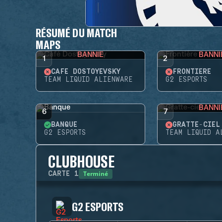
RÉSUMÉ DU MATCH
MAPS
BANNIE
BANNI
1
2
CAFÉ DOSTOYEVSKY
FRONTIÈRE
TEAM LIQUID ALIENWARE
G2 ESPORTS
BANNI
6
7
BANQUE
GRATTE-CIEL
G2 ESPORTS
TEAM LIQUID A
CLUBHOUSE
Terminé
CARTE
1
G2 ESPORTS