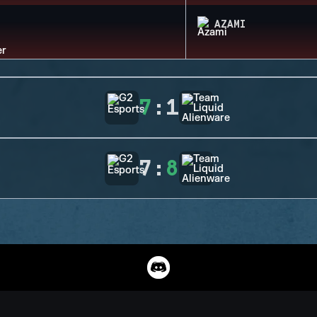
AZAMI
7
:
1
7
:
8