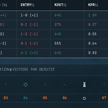
-)
ENTRY
KOST
KPR
+4)
1-0 (+1)
64%
1.09
5)
0-1 (-1)
27%
0.27
2)
1-2 (-1)
64%
0.55
-3)
0-1 (-1)
55%
0.64
)
4-1 (+3)
64%
0.82
ATION
VICTOIRE PAR OBJECTIF
03
04
05
06
07