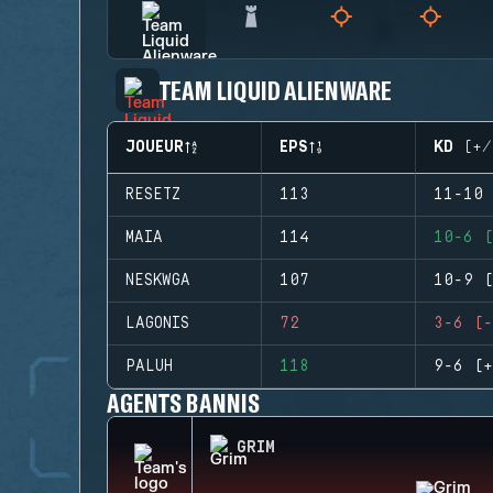
TEAM LIQUID ALIENWARE
JOUEUR
EPS
KD (+/
RESETZ
113
11-10 
MAIA
114
10-6 (
NESKWGA
107
10-9 (
LAGONIS
72
3-6 (-
PALUH
118
9-6 (+
AGENTS BANNIS
GRIM