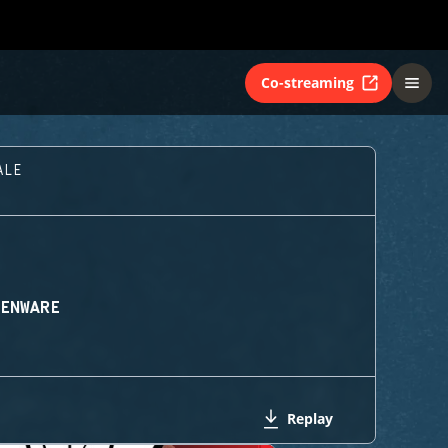
Co-streaming
ALE
IENWARE
Replay