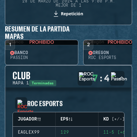
28 DE MARZO DE 2024 A LAS 9:00 P.M.
MEJOR DE 1
Repetición
RESUMEN DE LA PARTIDA
MAPAS
PROHIBIDO
PROHIBIDO
1
2
BANCO
OREGÓN
PASSION
ROC ESPORTS
CLUB
7
:
4
Terminadas
MAPA
1
ROC ESPORTS
JUGADOR
EPS
KD (+/-)
EAGLEX99
129
11-5 (+6)