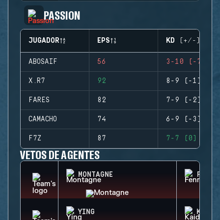
PASSION
JUGADOR
EPS
KD (+/-)
ABOSAIF
56
3-10 (-7)
X.R7
92
8-9 (-1)
FARES
82
7-9 (-2)
CAMACHO
74
6-9 (-3)
F7Z
87
7-7 (0)
VETOS DE AGENTES
MONTAGNE
FENRI
YING
KAID