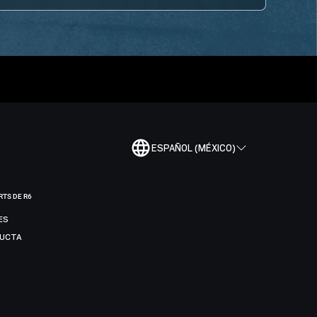
ESPAÑOL (MÉXICO)
RTS DE R6
ES
DUCTA