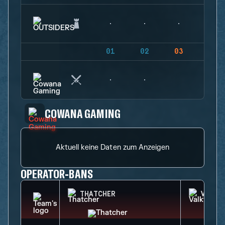
01
02
03
04
COWANA GAMING
Aktuell keine Daten zum Anzeigen
OPERATOR-BANS
THATCHER
VALKY