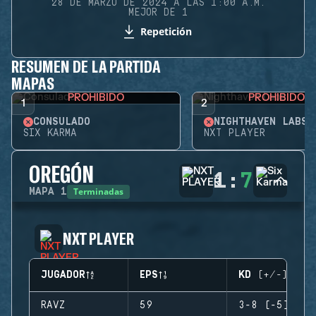
28 DE MARZO DE 2024 A LAS 1:00 A.M.
MEJOR DE 1
Repetición
RESUMEN DE LA PARTIDA
MAPAS
PROHIBIDO
PROHIBIDO
1
2
CONSULADO
NIGHTHAVEN LABS
SIX KARMA
NXT PLAYER
OREGÓN
1
:
7
Terminadas
MAPA
1
NXT PLAYER
JUGADOR
EPS
KD (+/-)
RAVZ
59
3-8 (-5)