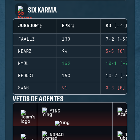
SIX KARMA
JUGADOR
EPS
KD (+/-)
FAALLZ
133
7-2 (+5)
NEARZ
94
5-5 (0)
NYJL
162
10-1 (+9)
REDUCT
153
10-2 (+8)
SWAG
91
3-3 (0)
VETOS DE AGENTES
YING
AZAMI
NOMAD
TUBAR