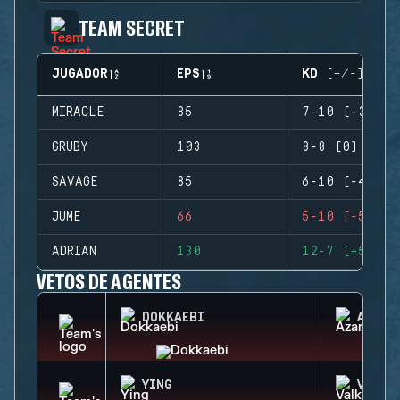
TEAM SECRET
JUGADOR
EPS
KD (+/-)
MIRACLE
85
7-10 (-3)
GRUBY
103
8-8 (0)
SAVAGE
85
6-10 (-4)
JUME
66
5-10 (-5)
ADRIAN
130
12-7 (+5)
VETOS DE AGENTES
DOKKAEBI
AZAMI
YING
VALKY