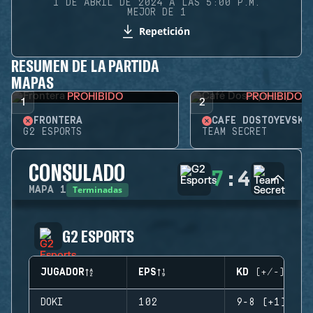
1 DE ABRIL DE 2024 A LAS 5:00 P.M.
MEJOR DE 1
Repetición
RESUMEN DE LA PARTIDA
MAPAS
PROHIBIDO
PROHIBIDO
1
2
FRONTERA
CAFÉ DOSTOYEVSKY
G2 ESPORTS
TEAM SECRET
CONSULADO
7
:
4
Terminadas
MAPA
1
G2 ESPORTS
JUGADOR
EPS
KD (+/-)
DOKI
102
9-8 (+1)