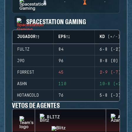
SPACESTATION GAMING
JUGADOR
EPS
KD (+/-)
FULTZ
84
6-8 (-2)
J9O
96
8-8 (0)
FORREST
45
2-9 (-7)
ASHN
110
10-8 (+2)
HOTANCOLD
76
5-8 (-3)
VETOS DE AGENTES
BLITZ
AZAMI