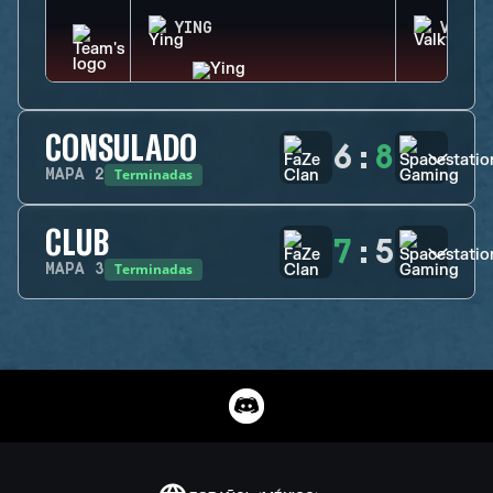
YING
VALKY
CONSULADO
6
:
8
Terminadas
MAPA
2
CLUB
7
:
5
Terminadas
MAPA
3