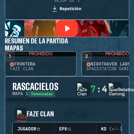
MEJOR DE 3
Repetición
RESUMEN DE LA PARTIDA
MAPAS
PROHIBIDO
PROHIBIDO
1
2
FRONTERA
NIGHTHAVEN LABS
FAZE CLAN
SPACESTATION GAMING
RASCACIELOS
7
:
4
Terminadas
MAPA
1
FAZE CLAN
JUGADOR
EPS
KD (+/-)