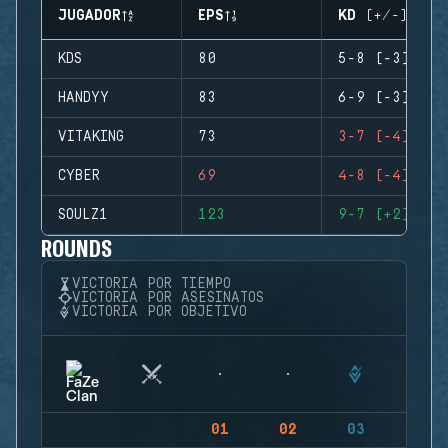
JUGADOR
EPS
KD (+/-)
KDS
80
5-8 (-3)
HANDYY
83
6-9 (-3)
VITAKING
73
3-7 (-4)
CYBER
69
4-8 (-4)
SOULZ1
123
9-7 (+2)
ROUNDS
VICTORIA POR TIEMPO
VICTORIA POR ASESINATOS
VICTORIA POR OBJETIVO
01
02
03
04