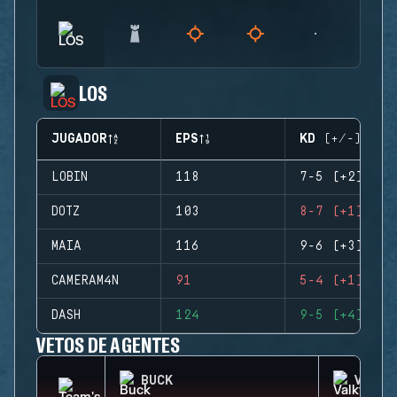
LOS
JUGADOR
EPS
KD (+/-)
LOBIN
118
7-5 (+2)
DOTZ
103
8-7 (+1)
MAIA
116
9-6 (+3)
CAMERAM4N
91
5-4 (+1)
DASH
124
9-5 (+4)
VETOS DE AGENTES
BUCK
VALKY