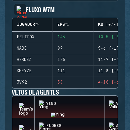
FLUXO W7M
JUGADOR
EPS
KD (+/-)
FELIPOX
146
13-5 (+8)
NADE
89
5-6 (-1)
HERDSZ
125
11-7 (+4)
KHEYZE
111
11-8 (+3)
JV92
58
4-10 (-6)
VETOS DE AGENTES
YING
VALKY
FLORES
AZAMI