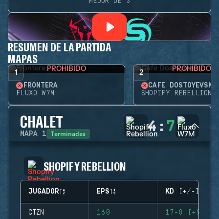
MEJOR DE 3
RESUMEN DE LA PARTIDA
MAPAS
PROHIBIDO
PROHIBIDO
1
2
FRONTERA
CAFÉ DOSTOYEVSKY
FLUXO W7M
SHOPIFY REBELLION
CHALET
4
:
7
Terminadas
MAPA
1
SHOPIFY REBELLION
JUGADOR
EPS
KD (+/-)
CTZN
160
17-8 (+9)