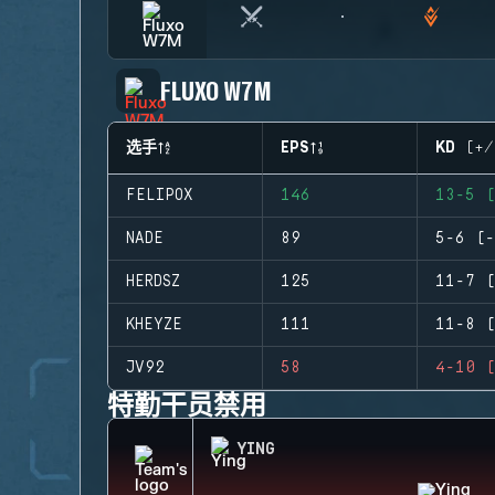
FLUXO W7M
选手
EPS
KD (+/
FELIPOX
146
13-5 (
NADE
89
5-6 (-
HERDSZ
125
11-7 (
KHEYZE
111
11-8 (
JV92
58
4-10 (
特勤干员禁用
YING