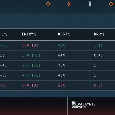
-)
ENTRY
KOST
KPR
+8)
0-0 (0)
82%
1.18
1)
1-0 (+1)
64%
0.45
+4)
2-1 (+1)
73%
1
+3)
4-3 (+1)
45%
1
-6)
0-0 (0)
27%
0.36
VALKYRIE