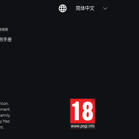
简体中文
竞规则
则手册
Icon,
inment
Family
ay Has
nc.