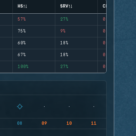
HS
SRV
CLUTCHES
57%
27%
0
75%
9%
0
60%
18%
0
67%
18%
0
100%
27%
0
08
09
10
11