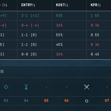
-)
ENTRY
KOST
KPR
+9)
2-1 (+1)
82%
1.55
-6)
0-4 (-4)
36%
0.36
3)
1-1 (0)
55%
0.55
5)
1-1 (0)
45%
0.36
3)
0-0 (0)
36%
0.45
获胜
03
04
05
06
07