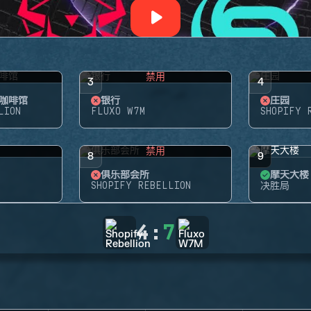
禁用
3
4
咖啡馆
银行
庄园
LION
FLUXO W7M
SHOPIFY 
禁用
8
9
俱乐部会所
摩天大楼
SHOPIFY REBELLION
决胜局
4
:
7