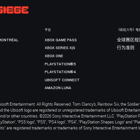
平台
《彩虹六号》电
MONTRÉAL
XBOX GAME PASS
全球赛区规
XBOX SERIES X|S
行为准则
XBOX ONE
PLAYSTATION®5
PLAYSTATION®4
UBISOFT CONNECT
AMAZON LUNA
soft Entertainment. All Rights Reserved. Tom Clancy’s, Rainbow Six, the Soldier 
nd the Ubisoft logo are registered or unregistered trademarks of Ubisoft Enterta
and/or other countries. ©2026 Sony Interactive Entertainment LLC. "PlayStation 
ayStation", "PS5 logo", "PS5", "PS4 logo", "PS4", "PlayStation Shapes Logo" and "Pl
ts" are registered trademarks or trademarks of Sony Interactive Entertainment I