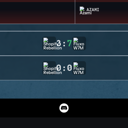
AZAMI
3
:
7
0
:
0