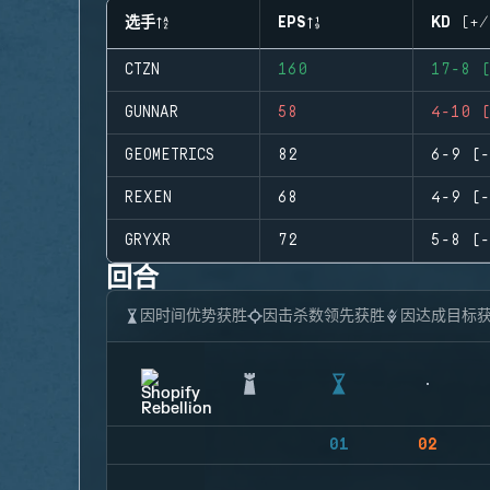
选手
EPS
KD (+/
CTZN
160
17-8 (
GUNNAR
58
4-10 (
GEOMETRICS
82
6-9 (-
REXEN
68
4-9 (-
GRYXR
72
5-8 (-
回合
因时间优势获胜
因击杀数领先获胜
因达成目标
01
02