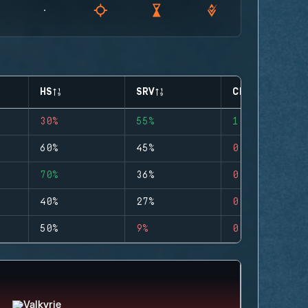
HS
SRV
CLUTCHES
30%
55%
1
60%
45%
0
70%
36%
0
40%
27%
0
50%
9%
0