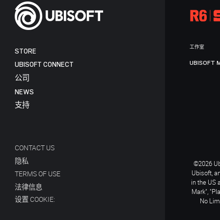
工作室
STORE
UBISOFT 
UBISOFT CONNECT
公司
NEWS
支持
CONTACT US
隐私
©2026 Ubi
Ubisoft, a
TERMS OF USE
in the US 
法律信息
Mark", "Pl
设置 COOKIE:
No Limi