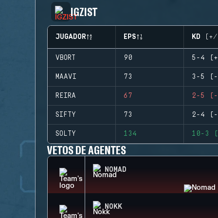
IGZIST
JUGADOR
EPS
KD (+/
VBORT
90
5-4 (+
MAAVI
73
3-5 (-
REIRA
67
2-5 (-
SIFTY
73
2-4 (-
SOLTY
134
10-3 (
VETOS DE AGENTES
NOMAD
NOKK