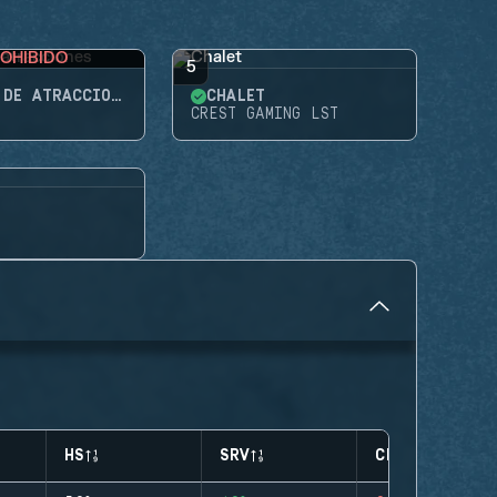
OHIBIDO
5
PARQUE DE ATRACCIONES
CHALET
CREST GAMING LST
HS
SRV
CLUTCHES