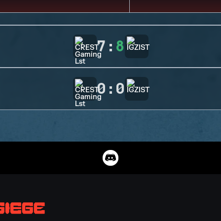
7
:
8
0
:
0