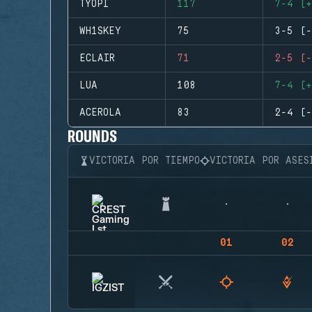
TYOPI
117
7-4 (+
WH1SKEY
75
3-5 (-
ECLAIR
71
2-5 (-
LUA
108
7-4 (+
ACEROLA
83
2-4 (-
ROUNDS
VICTORIA POR TIEMPO
VICTORIA POR ASES
01
02