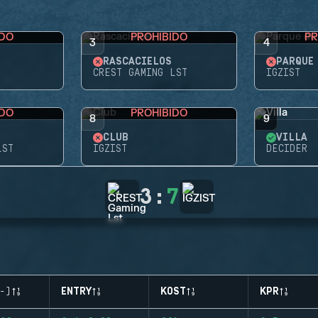
IDO
PROHIBIDO
PR
3
4
RASCACIELOS
CREST GAMING LST
IGZIST
IDO
PROHIBIDO
8
9
CLUB
VILLA
LST
IGZIST
DECIDER
3
:
7
-)
ENTRY
KOST
KPR