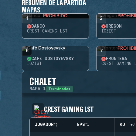
RESUMEN DE LA PARTIDA
MAPAS
PROHIBIDO
PROHIB
1
2
BANCO
OREGÓN
CREST GAMING LST
IGZIST
PROHIB
6
7
CAFÉ DOSTOYEVSKY
FRONTERA
IGZIST
CREST GAMING 
CHALET
Terminadas
MAPA
1
CREST GAMING LST
JUGADOR
EPS
KD (+/