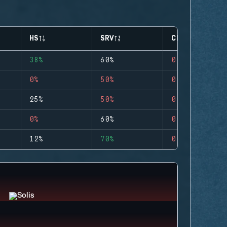
HS
SRV
CLUTCHES
38%
60%
0
0%
50%
0
25%
50%
0
0%
60%
0
12%
70%
0