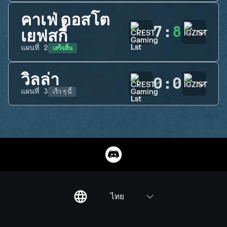
คาเฟ่ ดอสโต
7
:
8
เยฟสกี้
เสร็จสิ้น
แผนที่
2
วิลล่า
0
:
0
เร็ว ๆ นี้
แผนที่
3
ไทย