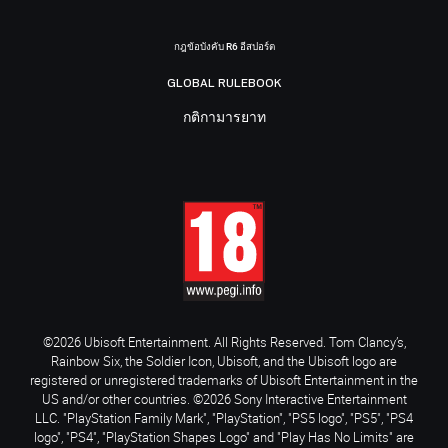
กฎข้อบังคับ R6 อีสปอร์ต
GLOBAL RULEBOOK
กติกามารยาท
©2026 Ubisoft Entertainment. All Rights Reserved. Tom Clancy’s,
Rainbow Six, the Soldier Icon, Ubisoft, and the Ubisoft logo are
registered or unregistered trademarks of Ubisoft Entertainment in the
US and/or other countries. ©2026 Sony Interactive Entertainment
LLC. "PlayStation Family Mark", "PlayStation", "PS5 logo", "PS5", "PS4
logo", "PS4", "PlayStation Shapes Logo" and "Play Has No Limits" are