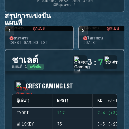
2 เมษายน 2566 เวลา 3:00
ดีที่สุดจาก 3
สรุปการแข่งขัน
แผนที่
ถูกแบน
ถูกแบน
1
2
ธนาคาร
โอเรกอน
CREST GAMING LST
IGZIST
ชาเลต์
3
:
7
เสร็จสิ้น
แผนที่
1
CREST GAMING LST
ผู้เล่น
EPS
KD (+/-)
TYOPI
117
7-4 (+3)
WH1SKEY
75
3-5 (-2)