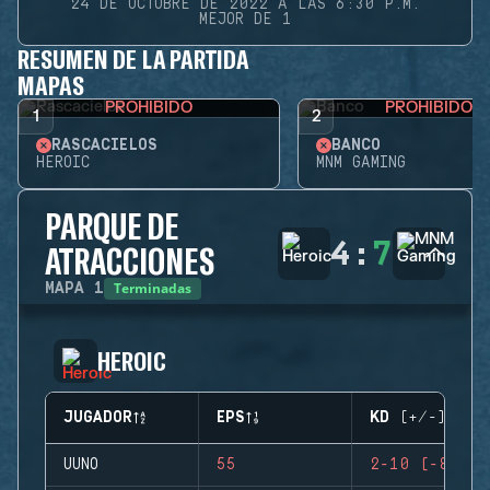
24 DE OCTUBRE DE 2022 A LAS 6:30 P.M.
MEJOR DE 1
RESUMEN DE LA PARTIDA
MAPAS
PROHIBIDO
PROHIBIDO
1
2
RASCACIELOS
BANCO
HEROIC
MNM GAMING
PARQUE DE
4
:
7
ATRACCIONES
Terminadas
MAPA
1
HEROIC
JUGADOR
EPS
KD (+/-)
UUNO
55
2-10 (-8)