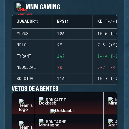
MNM GAMING
JUGADOR
EPS
KD (+/-)
YUZUS
126
10-5 (+5)
NELO
99
7-5 (+2)
TYRANT
147
14-4 (+10)
NEONICAL
70
3-7 (-4)
SOLOTOV
116
10-8 (+2)
VETOS DE AGENTES
DOKKAEBI
MIRA
MONTAGNE
AZAMI