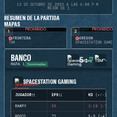
12 DE OCTUBRE DE 2022 A LAS 6:00 P.M.
MEJOR DE 1
RESUMEN DE LA PARTIDA
MAPAS
PROHIBIDO
PROHIBIDO
1
2
FRONTERA
OREGÓN
TSM
SPACESTATION GAMING
BANCO
5
:
7
Terminadas
MAPA
1
SPACESTATION GAMING
JUGADOR
EPS
KD (+/-)
RAMPY
55
3-10 (-7)
BOSCO
71
5-9 (-4)