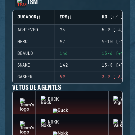
TSM
JUGADOR
EPS
KD (+/-)
ACHIEVED
75
5-9 (-4)
MERC
97
9-10 (-1)
BEAULO
146
15-6 (+9)
SNAKE
142
15-8 (+7)
GASHER
59
3-9 (-6)
VETOS DE AGENTES
BUCK
VIGIL
NOKK
VALKY