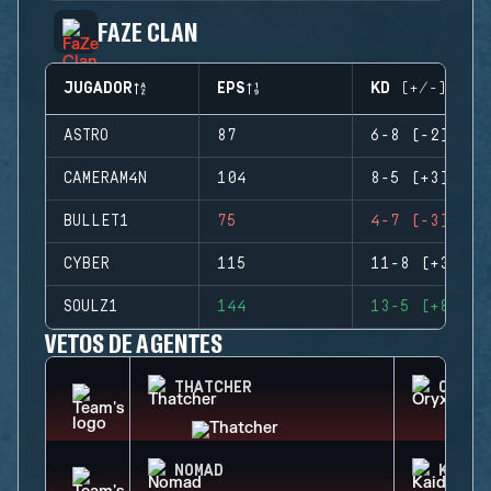
FAZE CLAN
JUGADOR
EPS
KD (+/-)
ASTRO
87
6-8 (-2)
CAMERAM4N
104
8-5 (+3)
BULLET1
75
4-7 (-3)
CYBER
115
11-8 (+3)
SOULZ1
144
13-5 (+8)
VETOS DE AGENTES
THATCHER
ORYX
NOMAD
KAID