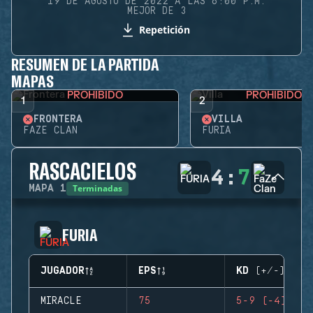
19 DE AGOSTO DE 2022 A LAS 6:00 P.M.
MEJOR DE 3
Repetición
RESUMEN DE LA PARTIDA
MAPAS
PROHIBIDO
PROHIBIDO
1
2
FRONTERA
VILLA
FAZE CLAN
FURIA
RASCACIELOS
4
:
7
Terminadas
MAPA
1
FURIA
JUGADOR
EPS
KD (+/-)
MIRACLE
75
5-9 (-4)