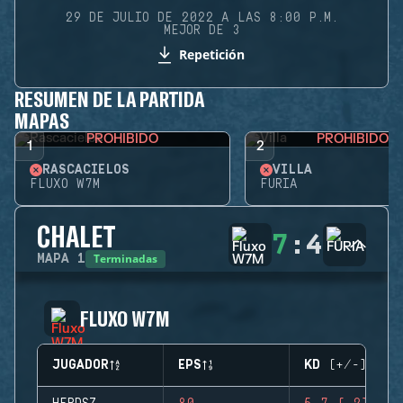
29 DE JULIO DE 2022 A LAS 8:00 P.M.
MEJOR DE 3
Repetición
RESUMEN DE LA PARTIDA
MAPAS
PROHIBIDO
PROHIBIDO
1
2
RASCACIELOS
VILLA
FLUXO W7M
FURIA
CHALET
7
:
4
Terminadas
MAPA
1
FLUXO W7M
JUGADOR
EPS
KD (+/-)