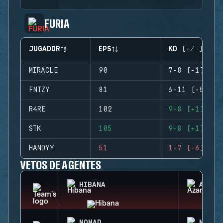
FURIA
JUGADOR
EPS
KD (+/-)
MIRACLE
90
7-8 (-1)
FNTZY
81
6-11 (-5)
R4RE
102
9-8 (+1)
STK
105
9-8 (+1)
HANDYY
51
1-7 (-6)
VETOS DE AGENTES
HIBANA
AZAMI