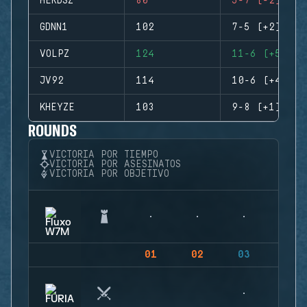
HERDSZ
80
5-7 (-2)
GDNN1
102
7-5 (+2)
VOLPZ
124
11-6 (+5)
JV92
114
10-6 (+4)
KHEYZE
103
9-8 (+1)
ROUNDS
VICTORIA POR TIEMPO
VICTORIA POR ASESINATOS
VICTORIA POR OBJETIVO
01
02
03
04