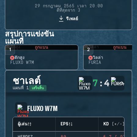
29 กรกฎาคม 2565 เวลา 20:00
ดีที่สุดจาก 3
รีเพลย์
สรุปการแข่งขัน
แผนที่
ถูกแบน
ถูกแบน
1
2
ตึกสูง
วิลล่า
FLUXO W7M
FURIA
ชาเลต์
7
:
4
เสร็จสิ้น
แผนที่
1
FLUXO W7M
ผู้เล่น
EPS
KD (+/-)