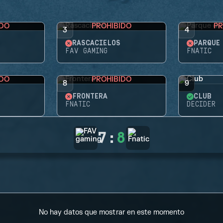
IDO
PROHIBIDO
PR
3
4
RASCACIELOS
FAV GAMING
FNATIC
IDO
PROHIBIDO
8
9
FRONTERA
CLUB
FNATIC
DECIDER
7
:
8
No hay datos que mostrar en este momento