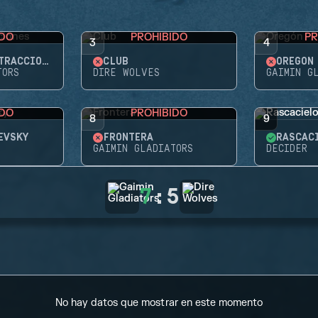
IDO
PROHIBIDO
PR
3
4
PARQUE DE ATRACCIONES
CLUB
OREGÓN
TORS
DIRE WOLVES
GAIMIN G
IDO
PROHIBIDO
8
9
EVSKY
FRONTERA
RASCAC
GAIMIN GLADIATORS
DECIDER
7
:
5
No hay datos que mostrar en este momento