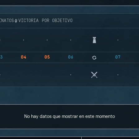
INATOS
VICTORIA POR OBJETIVO
3
04
05
06
07
No hay datos que mostrar en este momento