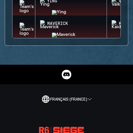
YING
VALKY
MAVERICK
KAID
FRANÇAIS (FRANCE)