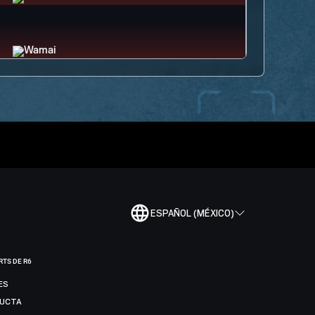
ESPAÑOL (MÉXICO)
RTS DE R6
ES
DUCTA