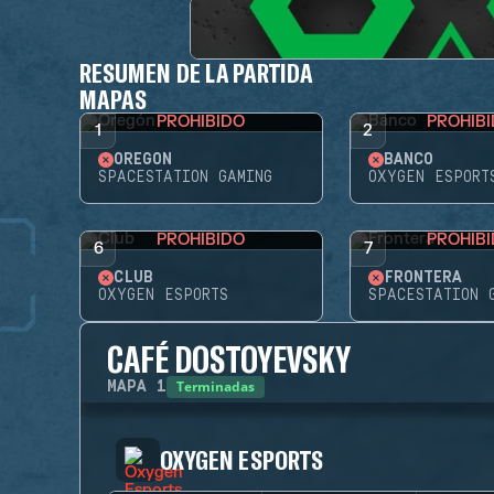
RESUMEN DE LA PARTIDA
MAPAS
PROHIBIDO
PROHIB
1
2
OREGÓN
BANCO
SPACESTATION GAMING
OXYGEN ESPORT
PROHIBIDO
PROHIB
6
7
CLUB
FRONTERA
OXYGEN ESPORTS
SPACESTATION 
CAFÉ DOSTOYEVSKY
Terminadas
MAPA
1
OXYGEN ESPORTS