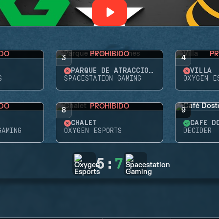
IDO
PROHIBIDO
PR
3
4
PARQUE DE ATRACCIONES
VILLA
S
SPACESTATION GAMING
OXYGEN E
IDO
PROHIBIDO
8
9
CHALET
CAFÉ D
GAMING
OXYGEN ESPORTS
DECIDER
5
:
7