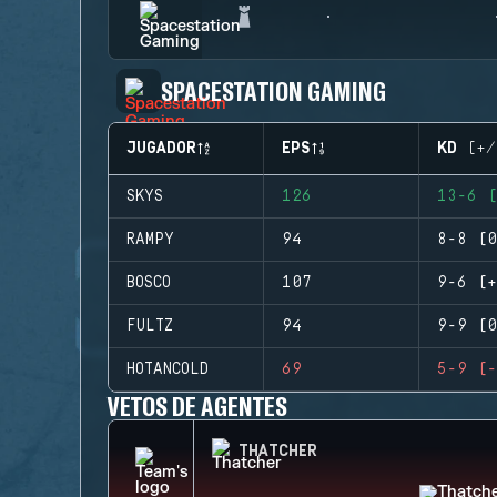
SPACESTATION GAMING
JUGADOR
EPS
KD (+/
SKYS
126
13-6 (
RAMPY
94
8-8 (0
BOSCO
107
9-6 (+
FULTZ
94
9-9 (0
HOTANCOLD
69
5-9 (-
VETOS DE AGENTES
THATCHER