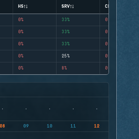
HS
SRV
CLUTCHES
0%
33%
0
0%
33%
0
0%
33%
0
0%
25%
0
0%
8%
0
08
09
10
11
12