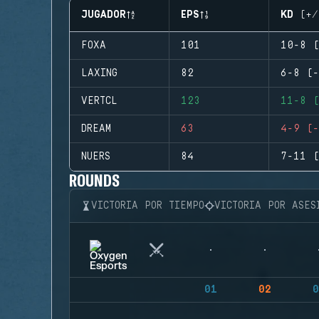
JUGADOR
EPS
KD (+/
FOXA
101
10-8 (
LAXING
82
6-8 (-
VERTCL
123
11-8 (
DREAM
63
4-9 (-
NUERS
84
7-11 (
ROUNDS
VICTORIA POR TIEMPO
VICTORIA POR ASES
01
02
0