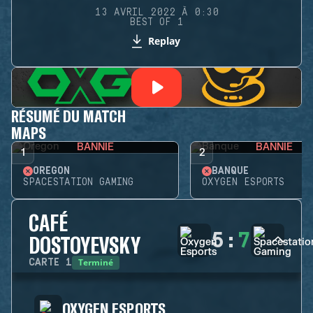
13 AVRIL 2022 À 0:30
BEST OF 1
Replay
RÉSUMÉ DU MATCH
MAPS
BANNIE
BANNIE
1
2
OREGON
BANQUE
SPACESTATION GAMING
OXYGEN ESPORTS
CAFÉ
5
:
7
DOSTOYEVSKY
Terminé
CARTE
1
OXYGEN ESPORTS