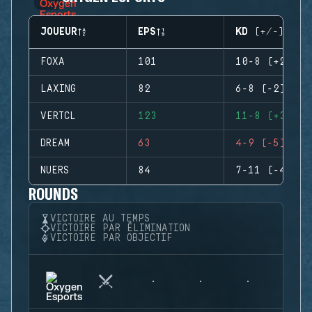
JOUEUR
EPS
KD (+/-)
FOXA
101
10-8 (+2)
LAXING
82
6-8 (-2)
VERTCL
123
11-8 (+3)
DREAM
63
4-9 (-5)
NUERS
84
7-11 (-4)
ROUNDS
VICTOIRE AU TEMPS
VICTOIRE PAR ÉLIMINATION
VICTOIRE PAR OBJECTIF