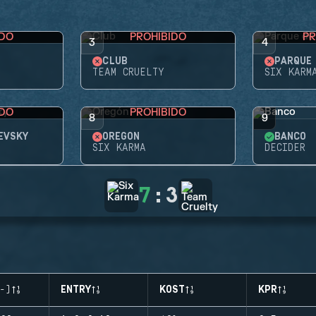
IDO
PROHIBIDO
PR
3
4
CLUB
TEAM CRUELTY
SIX KARM
IDO
PROHIBIDO
8
9
EVSKY
OREGÓN
BANCO
SIX KARMA
DECIDER
7
:
3
-)
ENTRY
KOST
KPR