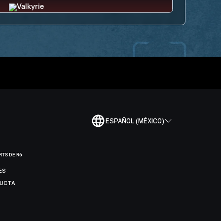
ESPAÑOL (MÉXICO)
RTS DE R6
ES
DUCTA