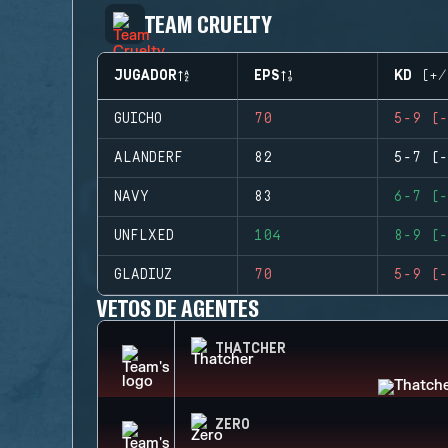
TEAM CRUELTY
JUGADOR
EPS
KD (+/
GUICHO
70
5-9 (-
ALANDERF
82
5-7 (-
NAVY
83
6-7 (-
UNFLXED
104
8-9 (-
GLADIUZ
70
5-9 (-
VETOS DE AGENTES
THATCHER
ZERO