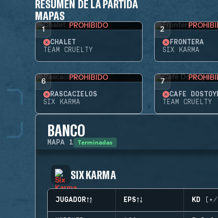
RESUMEN DE LA PARTIDA
MAPAS
PROHIBIDO
PROHIB
1
2
CHALET
FRONTERA
TEAM CRUELTY
SIX KARMA
PROHIBIDO
PROHIB
6
7
RASCACIELOS
CAFÉ DOSTOY
SIX KARMA
TEAM CRUELTY
BANCO
Terminadas
MAPA
1
SIX KARMA
JUGADOR
EPS
KD (+/