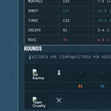
MORPHED
103
7-5 (+
SKMZY
153
14-8 (
FUNGI
122
10-4 (
CRESPO
81
3-4 (-
ROVI
76
6-8 (-
ROUNDS
VICTORIA POR TIEMPO
VICTORIA POR ASES
01
02