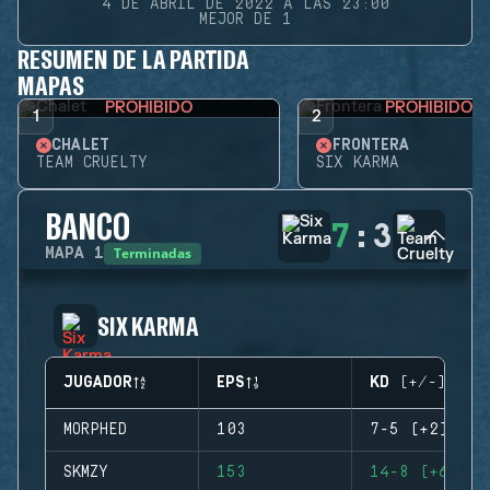
4 DE ABRIL DE 2022 A LAS 23:00
MEJOR DE 1
RESUMEN DE LA PARTIDA
MAPAS
PROHIBIDO
PROHIBIDO
1
2
CHALET
FRONTERA
TEAM CRUELTY
SIX KARMA
BANCO
7
:
3
Terminadas
MAPA
1
SIX KARMA
JUGADOR
EPS
KD (+/-)
MORPHED
103
7-5 (+2)
SKMZY
153
14-8 (+6)