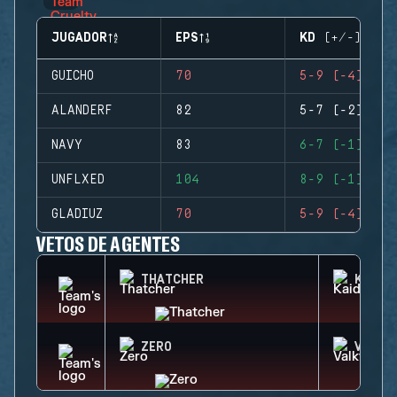
JUGADOR
EPS
KD (+/-)
GUICHO
70
5-9 (-4)
ALANDERF
82
5-7 (-2)
NAVY
83
6-7 (-1)
UNFLXED
104
8-9 (-1)
GLADIUZ
70
5-9 (-4)
VETOS DE AGENTES
THATCHER
KAID
ZERO
VALKY