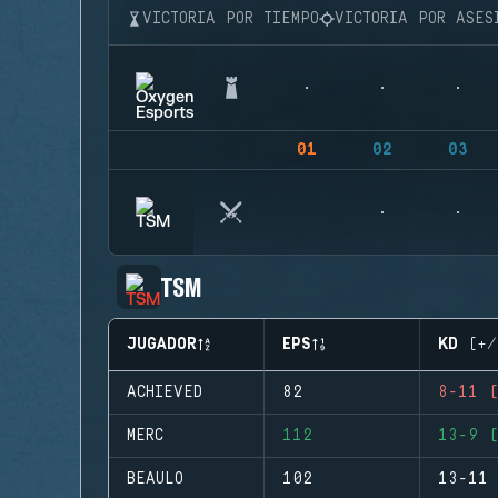
VICTORIA POR TIEMPO
VICTORIA POR ASES
01
02
03
TSM
JUGADOR
EPS
KD (+/
ACHIEVED
82
8-11 (
MERC
112
13-9 (
BEAULO
102
13-11 