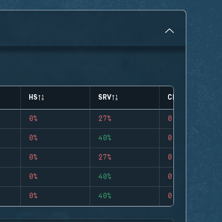
HS
SRV
CLUTCHES
0%
27%
0
0%
40%
0
0%
27%
0
0%
40%
0
0%
40%
0