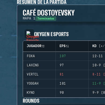
RESUMEN DE LA PARTIDA
CAFÉ DOSTOYEVSKY
Terminadas
MAPA
1
OXYGEN ESPORTS
JUGADOR
EPS
KD (+/
FOXA
107
12-11 
LAXING
97
10-9 (
VERTCL
81
8-11 (
YOGGAH
101
11-9 (
KYNO
90
9-9 (0
ROUNDS