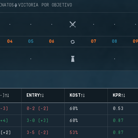
INATOS
VICTORIA POR OBJETIVO
04
05
06
07
08
0
-)
ENTRY
KOST
KPR
-3)
0-2 (-2)
60%
0.53
+4)
3-0 (+3)
60%
0.87
(+2)
3-5 (-2)
53%
0.87