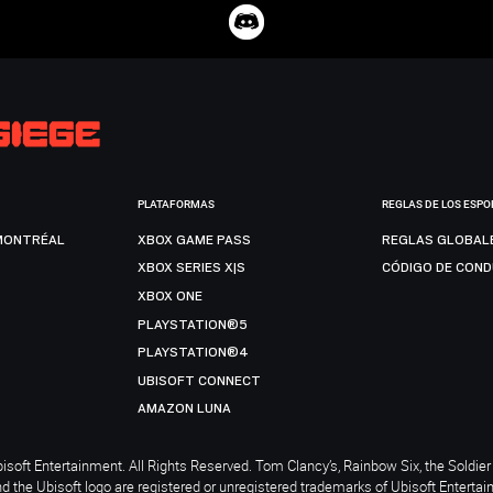
PLATAFORMAS
REGLAS DE LOS ESPO
MONTRÉAL
XBOX GAME PASS
REGLAS GLOBAL
XBOX SERIES X|S
CÓDIGO DE CON
XBOX ONE
PLAYSTATION®5
PLAYSTATION®4
UBISOFT CONNECT
AMAZON LUNA
soft Entertainment. All Rights Reserved. Tom Clancy’s, Rainbow Six, the Soldier 
nd the Ubisoft logo are registered or unregistered trademarks of Ubisoft Enterta