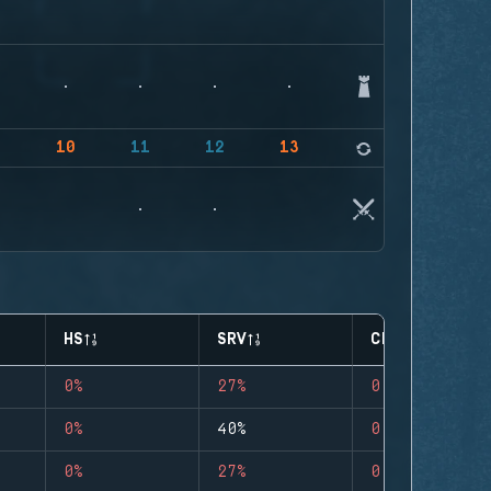
9
10
11
12
13
14
HS
SRV
CLUTCHES
0%
27%
0
0%
40%
0
0%
27%
0