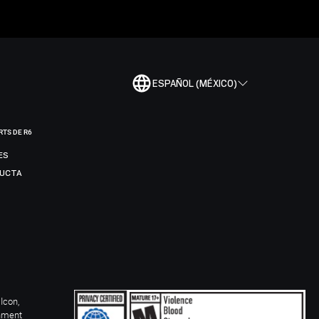
ESPAÑOL (MÉXICO)
RTS DE R6
ES
DUCTA
Icon,
inment