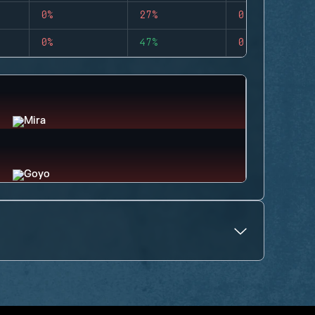
0%
27%
0
0%
47%
0