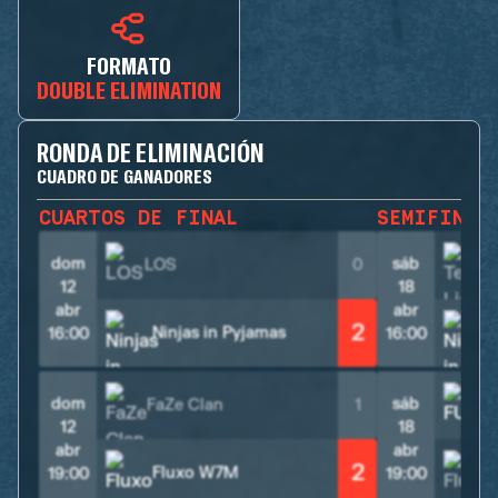
FORMATO
DOUBLE ELIMINATION
RONDA DE ELIMINACIÓN
CUADRO DE GANADORES
CUARTOS DE FINAL
SEMIFINAL
dom
sáb
LOS
0
12
18
abr
abr
2
Ninjas in Pyjamas
16:00
16:00
dom
sáb
FaZe Clan
1
12
18
abr
abr
2
Fluxo W7M
19:00
19:00