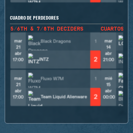
CUADRO DE PERDEDORES
5/6TH & 7/8TH DECIDERS
CUARTOS D
mar
mar
Black Dragons
1
L
21
14
abr
abr
2
INTZ
I
17:00
21:00
mar
mié
Fluxo W7M
1
F
21
15
abr
abr
2
Team Liquid Alienware
17:00
00:00