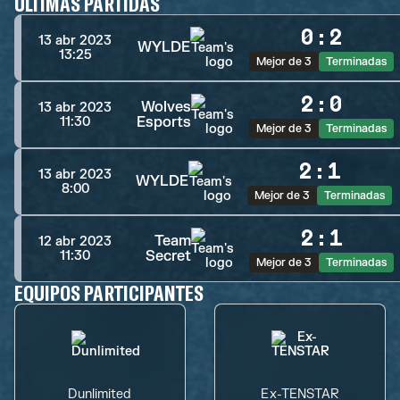
ÚLTIMAS PARTIDAS
0
:
2
13 abr 2023
WYLDE
13:25
Mejor de 3
Terminadas
2
:
0
Wolves
13 abr 2023
Esports
11:30
Mejor de 3
Terminadas
2
:
1
13 abr 2023
WYLDE
8:00
Mejor de 3
Terminadas
2
:
1
Team
12 abr 2023
Secret
11:30
Mejor de 3
Terminadas
EQUIPOS PARTICIPANTES
Dunlimited
Ex-TENSTAR