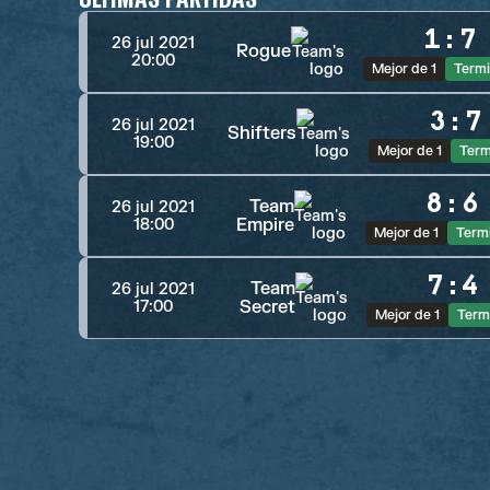
1
:
7
26 jul 2021
Rogue
20:00
Mejor de 1
Term
3
:
7
26 jul 2021
Shifters
19:00
Mejor de 1
Term
8
:
6
Team
26 jul 2021
Empire
18:00
Mejor de 1
Term
7
:
4
Team
26 jul 2021
Secret
17:00
Mejor de 1
Term