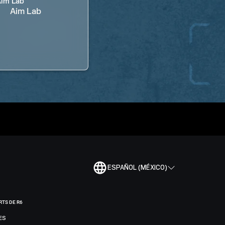
Aim Lab
ESPAÑOL (MÉXICO)
RTS DE R6
ES