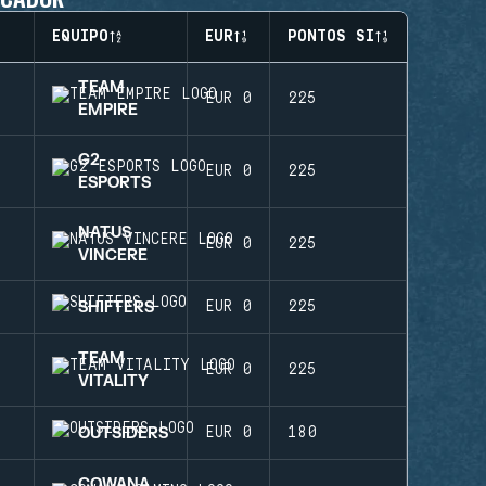
EQUIPO
EUR
PONTOS SI
TEAM
1
EUR 0
225
EMPIRE
G2
2
EUR 0
225
ESPORTS
NATUS
3
EUR 0
225
VINCERE
SHIFTERS
4
EUR 0
225
TEAM
5
EUR 0
225
VITALITY
OUTSIDERS
6
EUR 0
180
COWANA