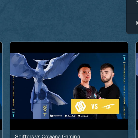
Shifters
vs
Cowana Gaming