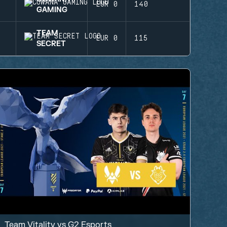
7
EUR 0
140
GAMING
TEAM
8
EUR 0
115
SECRET
Team Vitality
vs
G2 Esports