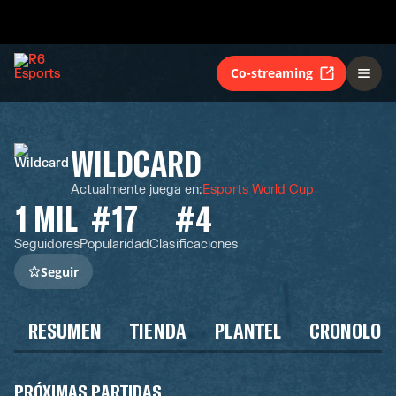
Co-streaming
WILDCARD
Actualmente juega en
:
Esports World Cup
1 MIL
#17
#4
Seguidores
Popularidad
Clasificaciones
Seguir
RESUMEN
TIENDA
PLANTEL
CRONOLOG
PRÓXIMAS PARTIDAS