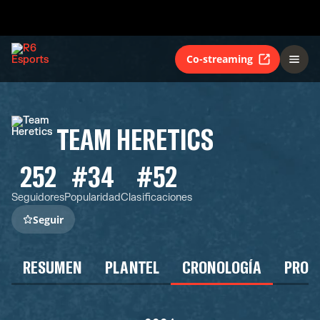
Co-streaming
TEAM HERETICS
252
#34
#52
Seguidores
Popularidad
Clasificaciones
Seguir
RESUMEN
PLANTEL
CRONOLOGÍA
PROG