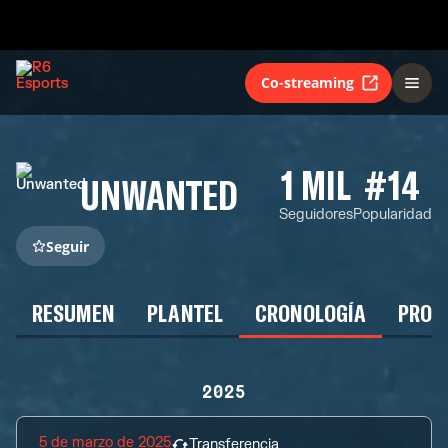
Co-streaming
1 MIL
#14
UNWANTED
Seguidores
Popularidad
Seguir
RESUMEN
PLANTEL
CRONOLOGÍA
PROG
2025
5 de marzo de 2025
Transferencia