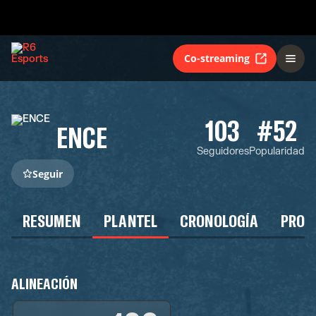
Co-streaming
103
#52
ENCE
Seguidores
Popularidad
Seguir
RESUMEN
PLANTEL
CRONOLOGÍA
PROG
ALINEACIÓN