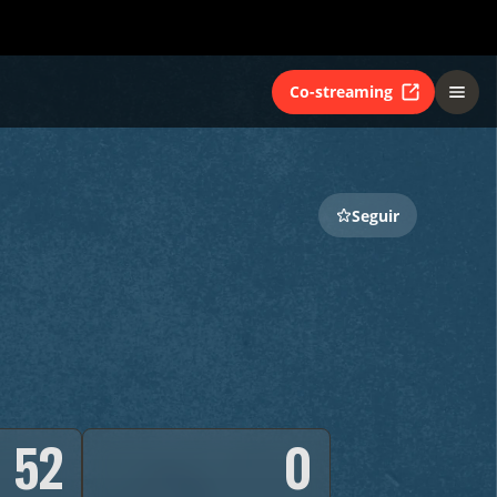
Co-streaming
Seguir
52
0