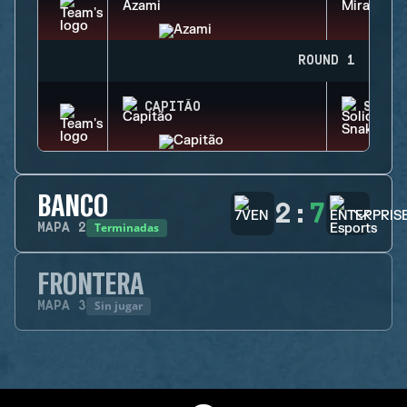
ROUND 1
CAPITÃO
SOLID
BANCO
2
:
7
Terminadas
MAPA
2
FRONTERA
Sin jugar
MAPA
3