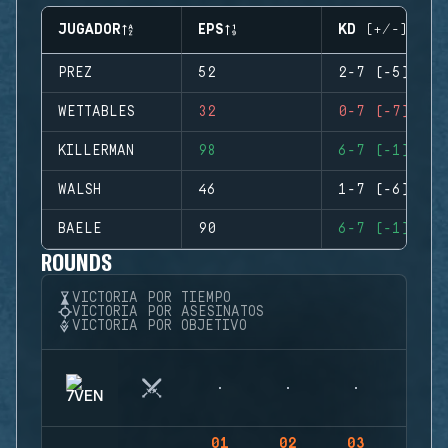
JUGADOR
EPS
KD (+/-)
PREZ
52
2-7 (-5)
WETTABLES
32
0-7 (-7)
KILLERMAN
98
6-7 (-1)
WALSH
46
1-7 (-6)
BAELE
90
6-7 (-1)
ROUNDS
VICTORIA POR TIEMPO
VICTORIA POR ASESINATOS
VICTORIA POR OBJETIVO
01
02
03
04