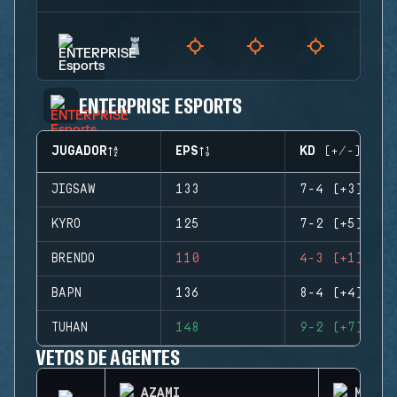
ENTERPRISE ESPORTS
JUGADOR
EPS
KD (+/-)
JIGSAW
133
7-4 (+3)
KYRO
125
7-2 (+5)
BRENDO
110
4-3 (+1)
BAPN
136
8-4 (+4)
TUHAN
148
9-2 (+7)
VETOS DE AGENTES
AZAMI
MIRA