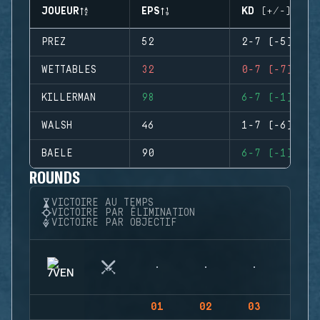
JOUEUR
EPS
KD (+/-)
PREZ
52
2-7 (-5)
WETTABLES
32
0-7 (-7)
KILLERMAN
98
6-7 (-1)
WALSH
46
1-7 (-6)
BAELE
90
6-7 (-1)
ROUNDS
VICTOIRE AU TEMPS
VICTOIRE PAR ÉLIMINATION
VICTOIRE PAR OBJECTIF
01
02
03
04