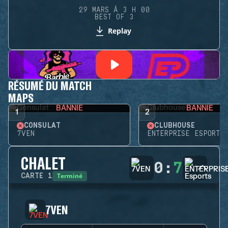
29 MARS À 3 H 00
BEST OF 3
Replay
RÉSUMÉ DU MATCH
MAPS
BANNIE
BANNIE
1
2
CONSULAT
CLUBHOUSE
7VEN
ENTERPRISE ESPORTS
CHALET
0
:
7
Terminé
CARTE
1
7VEN