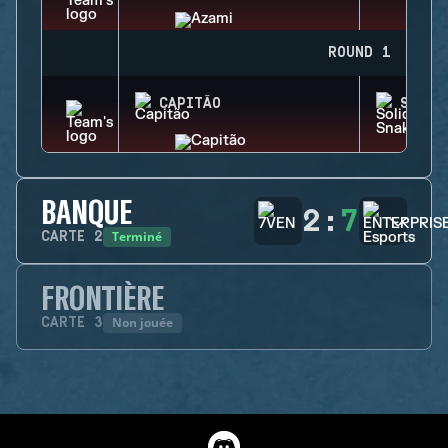
ROUND 1
CAPITÃO
SOLID
BANQUE
2
:
7
Terminé
CARTE
2
FRONTIÈRE
Non jouée
CARTE
3