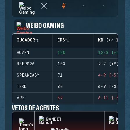
WEIBO GAMING
JUGADOR
EPS
KD (+/-)
HOVEN
120
12-8 (+4)
REEPS96
103
9-7 (+2)
SPEAKEASY
71
4-9 (-5)
TERD
80
6-9 (-3)
APE
69
6-11 (-5)
VETOS DE AGENTES
BANDIT
KAID