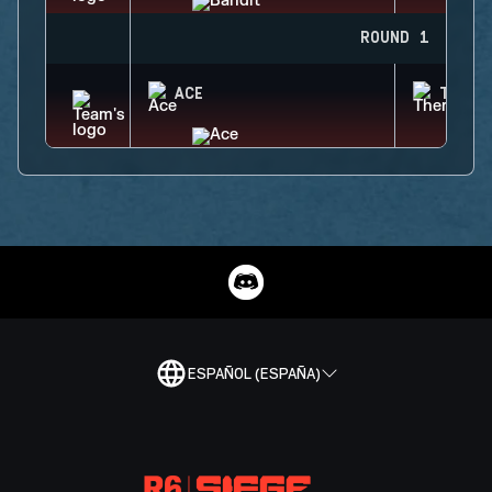
ROUND 1
ACE
THERM
ESPAÑOL (ESPAÑA)