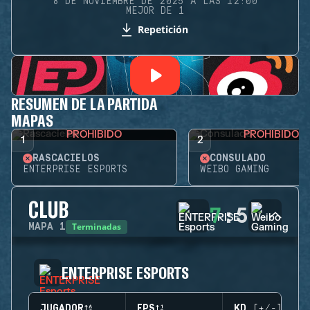
8 DE NOVIEMBRE DE 2025 A LAS 12:00
MEJOR DE 1
Repetición
RESUMEN DE LA PARTIDA
MAPAS
PROHIBIDO
PROHIBIDO
1
2
RASCACIELOS
CONSULADO
ENTERPRISE ESPORTS
WEIBO GAMING
CLUB
7
:
5
Terminadas
MAPA
1
ENTERPRISE ESPORTS
JUGADOR
EPS
KD (+/-)