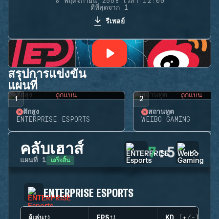
8 พฤศจิกายน 2568 เวลา 12:00
ดีที่สุดจาก 1
รีเพลย์
สรุปการแข่งขัน
แผนที่
ถูกแบน
ถูกแบน
1
2
ตึกสูง
สถานทูต
ENTERPRISE ESPORTS
WEIBO GAMING
คลับเฮาส์
7
:
5
เสร็จสิ้น
แผนที่
1
ENTERPRISE ESPORTS
ผู้เล่น
EPS
KD (+/-)