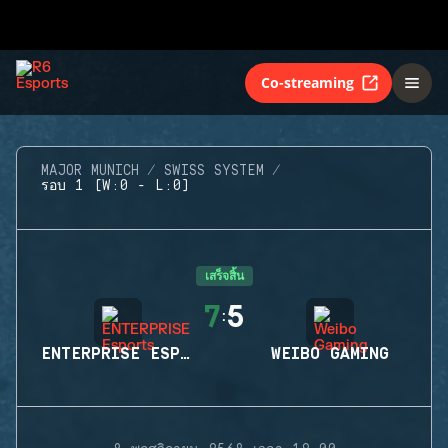
Co-streaming
MAJOR MUNICH
SWISS SYSTEM
รอบ 1 (W:0 - L:0)
เสร็จสิ้น
7
5
:
ENTERPRISE ESPORTS
WEIBO GAMING