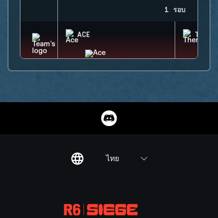
1 รอบ
ACE
THERM
ไทย