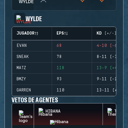
WYLDE
JUGADOR
EPS
KD (+/-)
EVAN
68
4-10 (-6)
SNEAK
78
8-11 (-3)
MATZ
118
13-9 (+4)
BMZY
93
9-11 (-2)
GARREN
110
13-11 (+2)
VETOS DE AGENTES
HIBANA
THERM