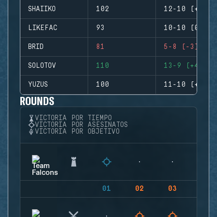
SHAIIKO
102
12-10 (+2)
LIKEFAC
93
10-10 (0)
BRID
81
5-8 (-3)
SOLOTOV
110
13-9 (+4)
YUZUS
100
11-10 (+1)
ROUNDS
VICTORIA POR TIEMPO
VICTORIA POR ASESINATOS
VICTORIA POR OBJETIVO
01
02
03
04