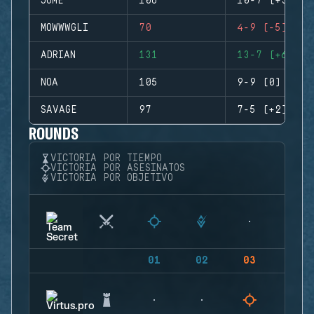
JUME
106
10-7 (+3)
MOWWWGLI
70
4-9 (-5)
ADRIAN
131
13-7 (+6)
NOA
105
9-9 (0)
SAVAGE
97
7-5 (+2)
ROUNDS
VICTORIA POR TIEMPO
VICTORIA POR ASESINATOS
VICTORIA POR OBJETIVO
01
02
03
04