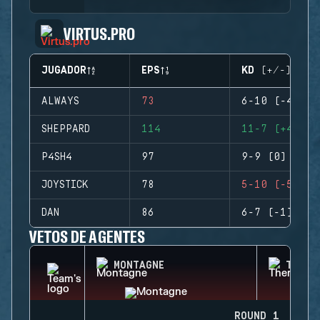
VIRTUS.PRO
JUGADOR
EPS
KD (+/-)
ALWAYS
73
6-10 (-4)
SHEPPARD
114
11-7 (+4)
P4SH4
97
9-9 (0)
JOYSTICK
78
5-10 (-5)
DAN
86
6-7 (-1)
VETOS DE AGENTES
MONTAGNE
THERM
ROUND 1