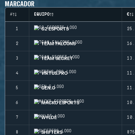
MARCADOR
#
EQUIPO
€
G2 ESPORTS
1
25.
TEAM FALCONS
2
16.
TEAM SECRET
3
13.
VIRTUS.PRO
4
11.
GEN.G
5
11.
MACKO ESPORTS
6
10.
WYLDE
7
10.
SHIFTERS
8
875