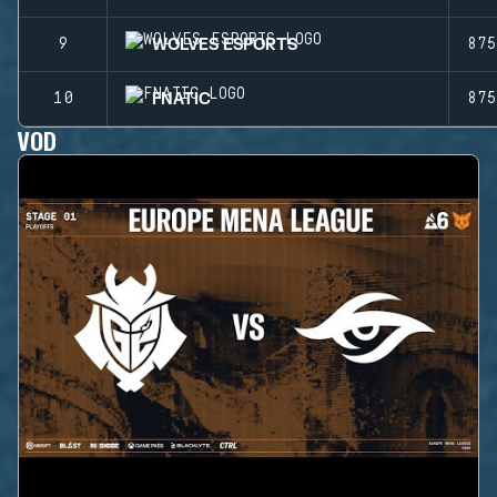
WOLVES ESPORTS
9
875
FNATIC
10
875
VOD