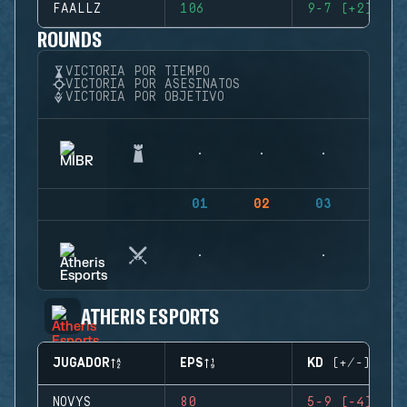
FAALLZ
106
9-7 (+2)
ROUNDS
VICTORIA POR TIEMPO
VICTORIA POR ASESINATOS
VICTORIA POR OBJETIVO
01
02
03
04
ATHERIS ESPORTS
JUGADOR
EPS
KD (+/-)
NOVYS
80
5-9 (-4)