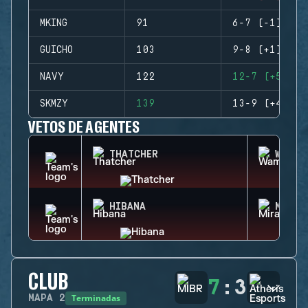
MKING
91
6-7 (-1)
GUICHO
103
9-8 (+1)
NAVY
122
12-7 (+5)
SKMZY
139
13-9 (+4)
VETOS DE AGENTES
THATCHER
WAMAI
HIBANA
MIRA
CLUB
7
:
3
Terminadas
MAPA
2