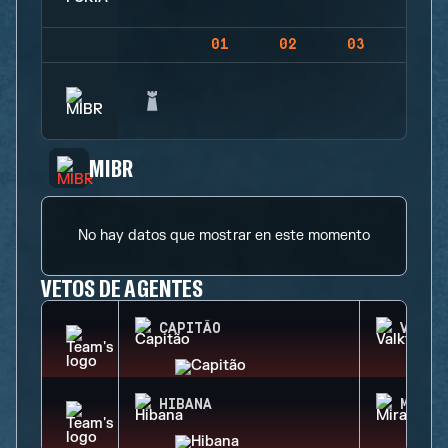
01
02
03
04
MIBR
No hay datos que mostrar en este momento
VETOS DE AGENTES
CAPITÃO
VALKY
HIBANA
MIRA