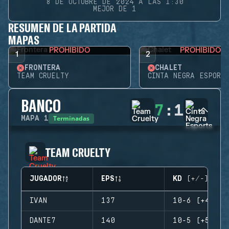
8 DE OCTUBRE DE 2024 A LAS 1:30
MEJOR DE 1
RESUMEN DE LA PARTIDA
MAPAS
PROHIBIDO
PROHIBIDO
1
2
FRONTERA
CHALET
TEAM CRUELTY
CINTA NEGRA ESPORTS
BANCO
7
:
1
Terminadas
MAPA
1
TEAM CRUELTY
JUGADOR
EPS
KD (+/-)
IVAN
137
10-6 (+4)
DANTE7
140
10-5 (+5)