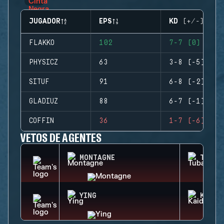
JUGADOR
EPS
KD (+/-)
FLAKKO
102
7-7 (0)
PHYSICZ
63
3-8 (-5)
SITUF
91
6-8 (-2)
GLADIUZ
88
6-7 (-1)
COFFIN
36
1-7 (-6)
VETOS DE AGENTES
MONTAGNE
TUBAR
YING
KAID