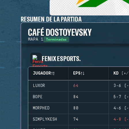
RESUMEN DE LA PARTIDA
CAFÉ DOSTOYEVSKY
Terminadas
MAPA
1
FENIX ESPORTS.
JUGADOR
EPS
KD (+/
LUXOR
64
3-6 (-
BOPE
84
5-7 (-
MORPHED
80
4-6 (-
SIMPLYKESH
74
4-8 (-