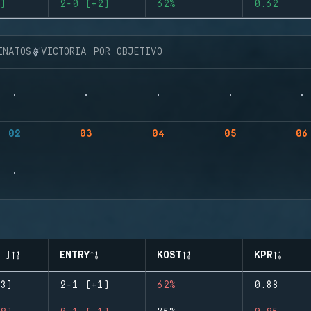
)
2-0 (+2)
62%
0.62
INATOS
VICTORIA POR OBJETIVO
02
03
04
05
06
-)
ENTRY
KOST
KPR
3)
2-1 (+1)
62%
0.88