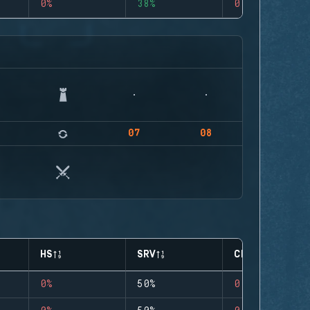
0%
38%
0
07
08
HS
SRV
CLUTCHES
0%
50%
0