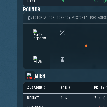
P1XIE
98
5-5 (0
ROUNDS
VICTORIA POR TIEMPO
VICTORIA POR ASES
01
MIBR
JUGADOR
EPS
KD (+/
REDUCT
114
7-4 (+