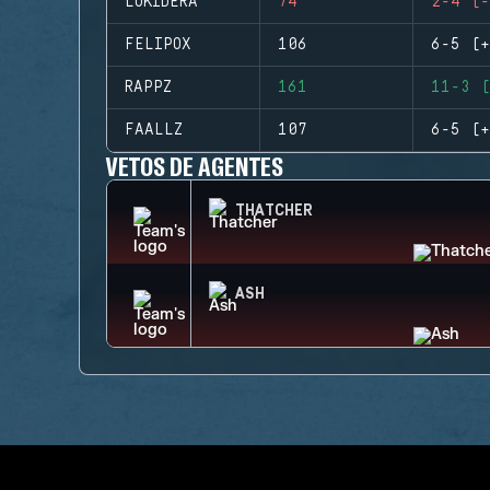
LUKIDERA
74
2-4 (-
FELIPOX
106
6-5 (+
RAPPZ
161
11-3 (
FAALLZ
107
6-5 (+
VETOS DE AGENTES
THATCHER
ASH