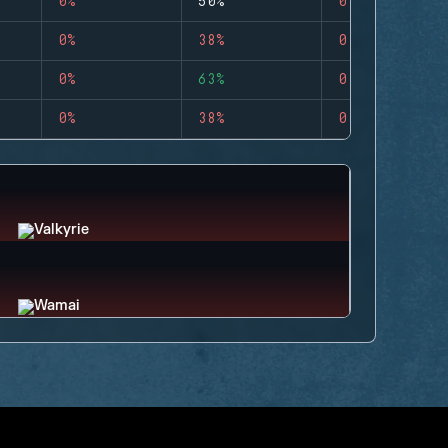
0%
50%
0
0%
38%
0
0%
63%
0
0%
38%
0