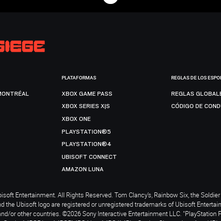
PLATAFORMAS
REGLAS DE LOS ESPO
MONTRÉAL
XBOX GAME PASS
REGLAS GLOBAL
XBOX SERIES X|S
CÓDIGO DE CON
XBOX ONE
PLAYSTATION®5
PLAYSTATION®4
UBISOFT CONNECT
AMAZON LUNA
soft Entertainment. All Rights Reserved. Tom Clancy’s, Rainbow Six, the Soldier 
nd the Ubisoft logo are registered or unregistered trademarks of Ubisoft Enterta
and/or other countries. ©2026 Sony Interactive Entertainment LLC. "PlayStation 