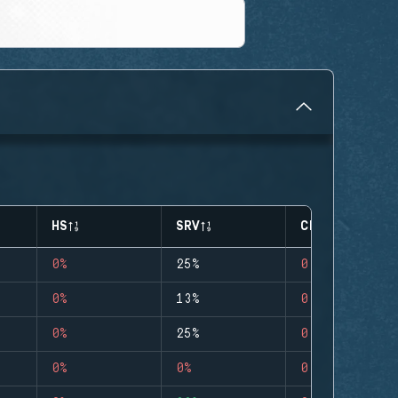
HS
SRV
CLUTCHES
0%
25%
0
0%
13%
0
0%
25%
0
0%
0%
0