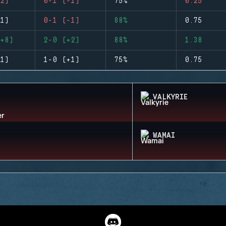
2)
0-1 (-1)
75%
0.25
1)
0-1 (-1)
88%
0.75
+8)
2-0 (+2)
88%
1.38
1)
1-0 (+1)
75%
0.75
VALKYRIE
WAMAI