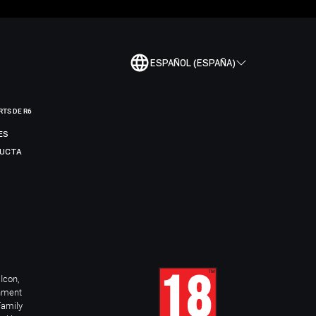
ESPAÑOL (ESPAÑA)
RTS DE R6
ES
DUCTA
Icon,
inment
Family