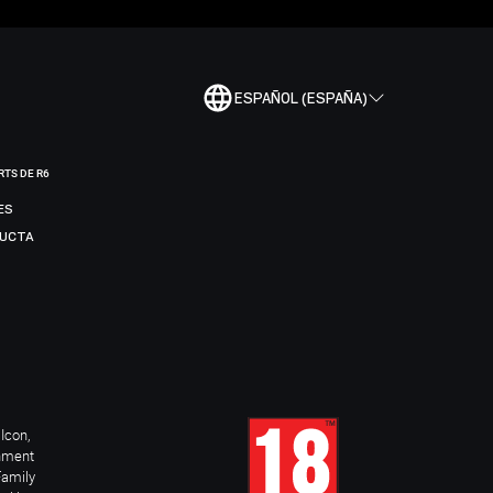
ESPAÑOL (ESPAÑA)
RTS DE R6
ES
DUCTA
Icon,
inment
Family