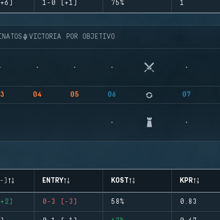
+6)
1-0 (+1)
75%
1
INATOS
VICTORIA POR OBJETIVO
3
04
05
06
07
-)
ENTRY
KOST
KPR
+2)
0-3 (-3)
58%
0.83