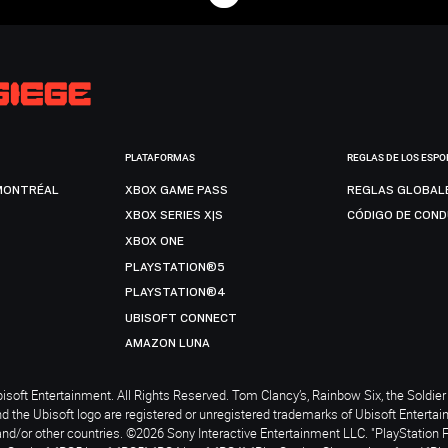
PLATAFORMAS
REGLAS DE LOS ESPO
MONTRÉAL
XBOX GAME PASS
REGLAS GLOBAL
XBOX SERIES X|S
CÓDIGO DE CON
XBOX ONE
PLAYSTATION®5
PLAYSTATION®4
UBISOFT CONNECT
AMAZON LUNA
soft Entertainment. All Rights Reserved. Tom Clancy’s, Rainbow Six, the Soldier 
nd the Ubisoft logo are registered or unregistered trademarks of Ubisoft Enterta
and/or other countries. ©2026 Sony Interactive Entertainment LLC. "PlayStation 