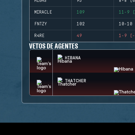
HIGHS
95
8-8 (0
MIRACLE
109
11-9 (
FNTZY
102
10-10 
R4RE
49
1-9 (-
VETOS DE AGENTES
HIBANA
THATCHER