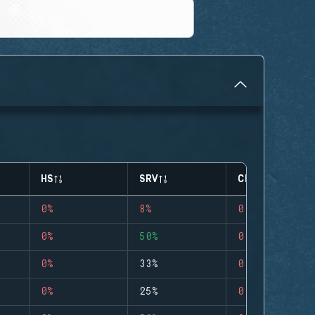
HS
SRV
CLUTCHES
0%
8%
0
0%
50%
0
0%
33%
0
0%
25%
0