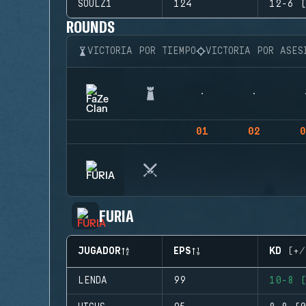
SOULZ1
124
12-6 (
ROUNDS
VICTORIA POR TIEMPO
VICTORIA POR ASES
01
02
0
FURIA
JUGADOR
EPS
KD (+/
LENDA
99
10-8 (