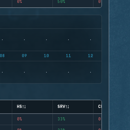
0%
50%
0
08
09
10
11
12
HS
SRV
CLUTCHES
0%
33%
0