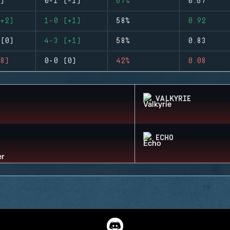
)
0-1 (-1)
67%
0.67
+2)
1-0 (+1)
58%
0.92
(0)
4-3 (+1)
58%
0.83
8)
0-0 (0)
42%
0.08
VALKYRIE
ECHO