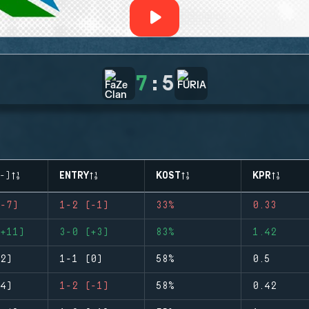
7
:
5
-)
ENTRY
KOST
KPR
-7)
1-2 (-1)
33%
0.33
+11)
3-0 (+3)
83%
1.42
2)
1-1 (0)
58%
0.5
4)
1-2 (-1)
58%
0.42