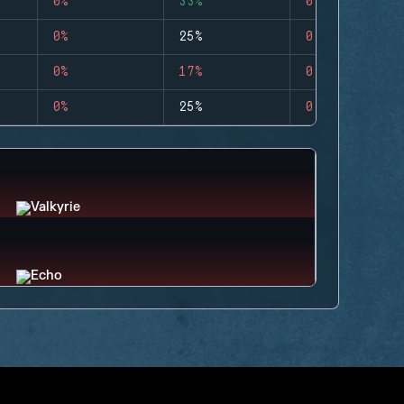
0%
33%
0
0%
25%
0
0%
17%
0
0%
25%
0