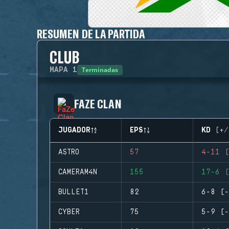
RESUMEN DE LA PARTIDA
CLUB
Terminadas
MAPA
1
FAZE CLAN
JUGADOR
EPS
KD (+/
ASTRO
57
4-11 (
CAMERAM4N
155
17-6 (
BULLET1
82
6-8 (-
CYBER
75
5-9 (-