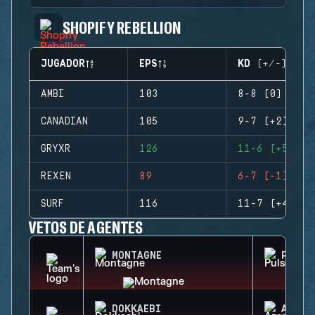
SHOPIFY REBELLION
JUGADOR
EPS
KD (+/-)
AMBI
103
8-8 (0)
CANADIAN
105
9-7 (+2)
GRYXR
126
11-6 (+5)
REXEN
89
6-7 (-1)
SURF
116
11-7 (+4)
VETOS DE AGENTES
MONTAGNE
PULSE
DOKKAEBI
AZAMI