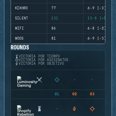
KIXHRO
77
6-9 (-3)
SILENT
131
13-8 (+5)
WIFI
86
6-8 (-2)
WOOS
81
6-9 (-3)
ROUNDS
VICTORIA POR TIEMPO
VICTORIA POR ASESINATOS
VICTORIA POR OBJETIVO
01
02
03
04