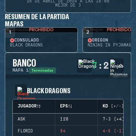
26 DE ABRIL DE 2024 A LAS 16:00
MEJOR DE 3
RESUMEN DE LA PARTIDA
MAPAS
PROHIBIDO
PROHIBIDO
1
2
CONSULADO
OREGÓN
BLACK DRAGONS
NINJAS IN PYJAMAS
BANCO
7
:
2
Terminadas
MAPA
1
BLACK DRAGONS
JUGADOR
EPS
KD (+/-)
ASK
120
7-3 (+4)
FLORIO
84
4-5 (-1)