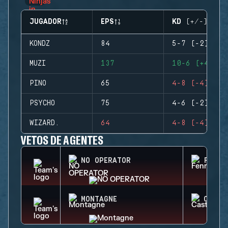
JUGADOR
EPS
KD (+/-)
KONDZ
84
5-7 (-2)
MUZI
137
10-6 (+4)
PINO
65
4-8 (-4)
PSYCHO
75
4-6 (-2)
WIZARD.
64
4-8 (-4)
VETOS DE AGENTES
NO OPERATOR
FENRI
MONTAGNE
CASTL